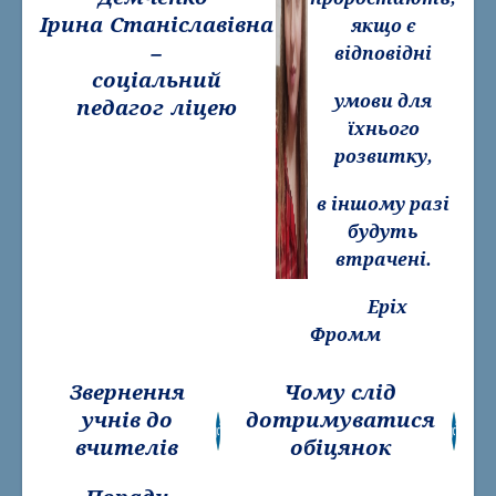
Спортивно-масовий проєкт "Пліч-о-Пліч"
Ірина Станіславівна
якщо є
Бібліотека
–
відповідні
соціальний
Наші досягнення
умови для
педагог ліцею
їхнього
Переможці олімпіад
розвитку,
Призери МАН
Медалісти
в іншому разі
будуть
Соціалізація
втрачені.
Соціально-психологічна служба
Еріх
Їдальня
Фромм
Звернення
Чому слід
учнів до
дотримуватися
вчителів
обіцянок