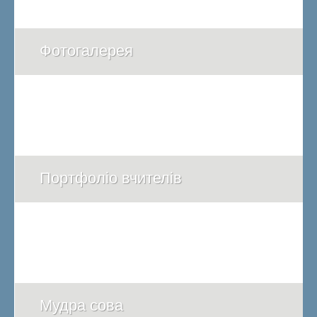
Фотогалерея
Портфоліо вчителів
Мудра сова