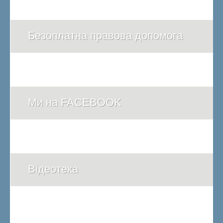
Безоплатна правова допомога
Ми на FACEBOOK
Відеотека