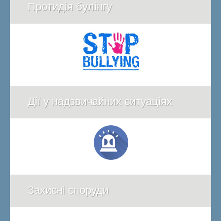
Протидія булінгу
Дії у надзвичайних ситуаціях
Захисні споруди