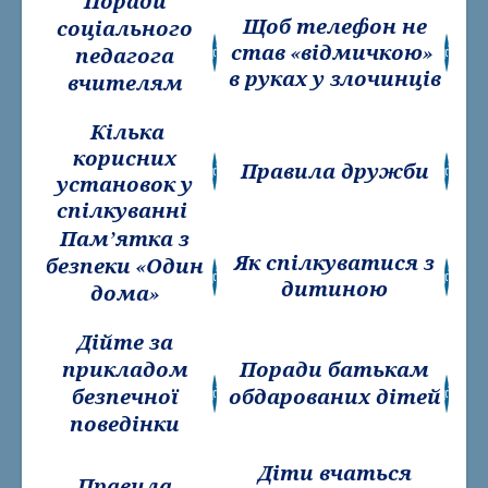
Поради
Щоб телефон не
соціального
став «відмичкою»
педагога
в руках у злочинців
вчителям
Кілька
корисних
Правила дружби
установок у
спілкуванні
Пам’
ятка з
Як спілкуватися з
безпеки
«Один
дитиною
дома»
Дійте за
прикладом
Поради батькам
безпечної
обдарованих дітей
поведінки
Діти вчаться
Правила