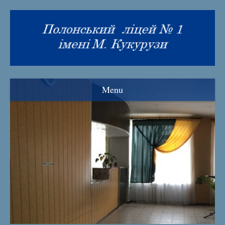
Menu
Візитка
Прозорість та інформаційна відкритість
Нормативна база
Адміністрація ліцею
Рада ліцею
Знамениті випускники
Історія закладу