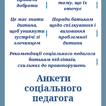
тому, що їх
доброти
оточує
Це має знати
Поради батькам
дитина,
щодо спілкування і
щоб уникнути
виховання
зустрічі зі
проблемної
злочинцем
дитини
Рекомендації соціального педагога
батькам підлітків,
схильних до правопорушень
Анкети
соціального
педагога