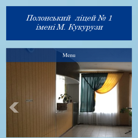
Menu
Візитка
Прозорість та інформаційна відкритість
Нормативна база
Адміністрація ліцею
Рада ліцею
Знамениті випускники
Історія закладу