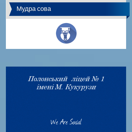
Мудра сова
We Are Social