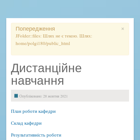
Освітній процес
Початкова школа
Ліцей
×
Попередження
Розклад, дзвінки, правила
JFolder::files: Шлях не є текою. Шлях:
home/polgi180/public_html
Електронний журнал
ВСЗЯО
Дистанційне
Дистанційне навчання
ДПА
навчання
ЗНО
Методичний кейс
Опубліковано: 28 жовтня 2021
Підвищення кваліфікації
План роботи кафедри
Наукова діяльність
Склад кафедри
Виховна робота
Антибулінгова політика
Результативність роботи