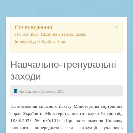
Освітній процес
Початкова школа
Ліцей
×
Попередження
Розклад, дзвінки, правила
JFolder::files: Шлях не є текою. Шлях:
home/polgi180/public_html
Електронний журнал
ВСЗЯО
Дистанційне навчання
Навчально-тренувальні
ДПА
заходи
ЗНО
Методичний кейс
Опубліковано: 20 лютого 2026
Підвищення кваліфікації
На виконання спільного наказу Міністерства внутрішніх
Наукова діяльність
справ України та Міністерства освіти і науки України від
Виховна робота
18.08.2023 № 685/1013 «Про затвердження Порядку
Антибулінгова політика
раннього попередження та евакуації учасників