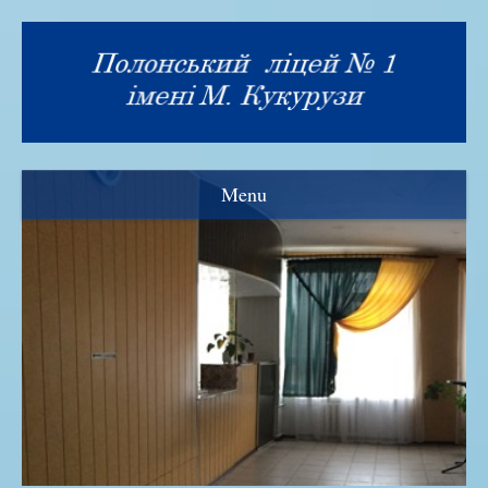
Menu
Візитка
Прозорість та інформаційна відкритість
Нормативна база
Адміністрація ліцею
Рада ліцею
Знамениті випускники
Історія закладу