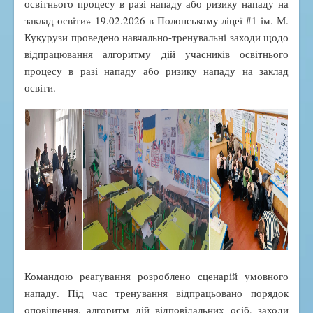
освітнього процесу в разі нападу або ризику нападу на
Спортивно-масовий проєкт "Пліч-о-Пліч"
заклад освіти» 19.02.2026 в Полонському ліцеї #1 ім. М.
Бібліотека
Кукурузи проведено навчально-тренувальні заходи щодо
відпрацювання алгоритму дій учасників освітнього
Наші досягнення
процесу в разі нападу або ризику нападу на заклад
Переможці олімпіад
освіти.
Призери МАН
Медалісти
Соціалізація
Соціально-психологічна служба
Їдальня
Командою реагування розроблено сценарій умовного
нападу. Під час тренування відпрацьовано порядок
оповіщення, алгоритм дій відповідальних осіб, заходи