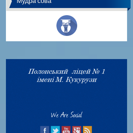
Мудра сова
We Are Social