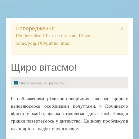
Освітній процес
Початкова школа
Ліцей
×
Попередження
Розклад, дзвінки, правила
JFolder::files: Шлях не є текою. Шлях:
home/polgi180/public_html
Електронний журнал
ВСЗЯО
Дистанційне навчання
Щиро вітаємо!
ДПА
ЗНО
Опубліковано: 24 грудня 2025
Методичний кейс
Із наближенням різдвяно-новорічних свят ми щороку
Підвищення кваліфікації
наповнюємось особливими почуттями.✨Починаємо
Наукова діяльність
вірити у магію, часом створюємо дива самі. Завжди
трішки повертаємось у дитинство. Це знову пробуджує в
Виховна робота
нас щирість, надію, віру в краще.
Антибулінгова політика