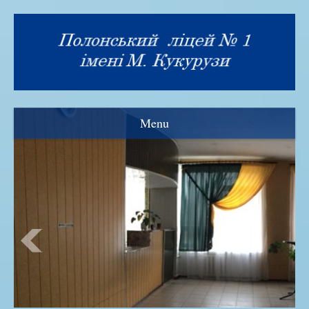
Menu
Візитка
Прозорість та інформаційна відкритість
Нормативна база
Адміністрація ліцею
Рада ліцею
Знамениті випускники
Історія закладу