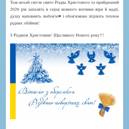
Тож нехай світле свято Різдва Христового та прийдешній
Спортивно-масовий проєкт "Пліч-о-Пліч"
2026 рік запалять в серці кожного вогники віри й надії,
Бібліотека
душу наповнять любов'ю♥️ і обов'язково зігріють теплом
Наші досягнення
рідних обіймів!
Переможці олімпіад
З Різдвом Христовим! Щасливого Нового року!!!
Призери МАН
Медалісти
Соціалізація
Соціально-психологічна служба
Їдальня