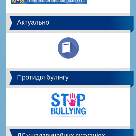
Актуально
Протидія булінгу
Дії у надзвичайних ситуаціях