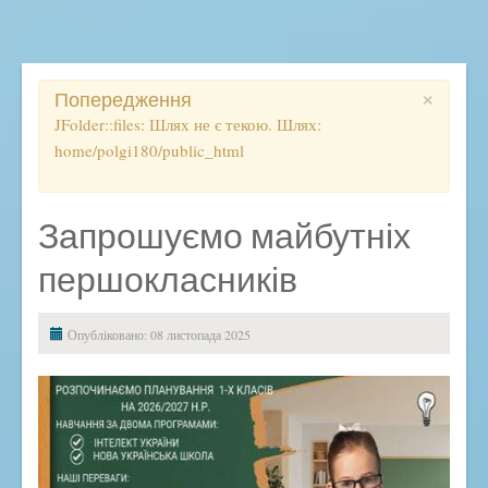
Освітній процес
Початкова школа
Ліцей
×
Попередження
Розклад, дзвінки, правила
JFolder::files: Шлях не є текою. Шлях:
home/polgi180/public_html
Електронний журнал
ВСЗЯО
Дистанційне навчання
Запрошуємо майбутніх
ДПА
першокласників
ЗНО
Методичний кейс
Опубліковано: 08 листопада 2025
Підвищення кваліфікації
Наукова діяльність
Виховна робота
Антибулінгова політика