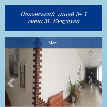
Menu
Візитка
Прозорість та інформаційна відкритість
Нормативна база
Адміністрація ліцею
Рада ліцею
Знамениті випускники
Історія закладу