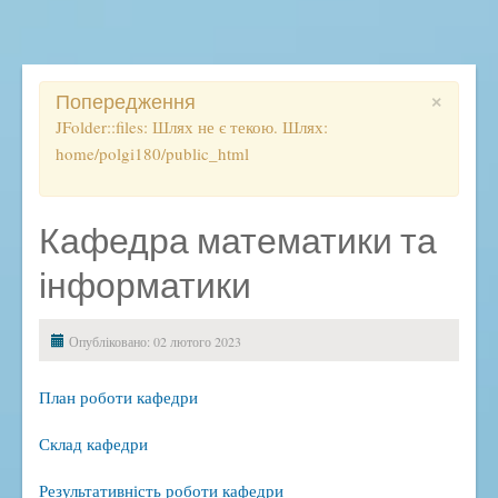
Освітній процес
Початкова школа
Ліцей
×
Попередження
Розклад, дзвінки, правила
JFolder::files: Шлях не є текою. Шлях:
home/polgi180/public_html
Електронний журнал
ВСЗЯО
Дистанційне навчання
Кафедра математики та
ДПА
інформатики
ЗНО
Методичний кейс
Опубліковано: 02 лютого 2023
Підвищення кваліфікації
План роботи кафедри
Наукова діяльність
Виховна робота
Склад кафедри
Антибулінгова політика
Результативність роботи кафедри