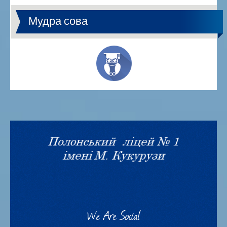
Мудра сова
We Are Social