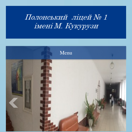
Menu
Візитка
Прозорість та інформаційна відкритість
Нормативна база
Адміністрація ліцею
Рада ліцею
Знамениті випускники
Історія закладу