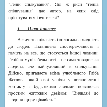
"Геній спілкування". Які ж риси "геніїв
спілкування" дає автор, на яких слід
орієнтуватися і вчителеві?
1. Плюс інтерес
Величезна цікавість і колосальна жадність
до людей. Підвищена спостережливість і
пам'ять на все, що стосується іншої людини.
Геній комунікабельності – не сама товариська
людина, але найчудовіший в спілкуванні.
Дійсно, пригадаєте всіма улюбленого Гліба
Жеглова, який свої успіхи у встановленні
контакту з будь-якими людьми пояснював
простим життєвим девізом: "Виявляй до
людини щиру цікавість!"