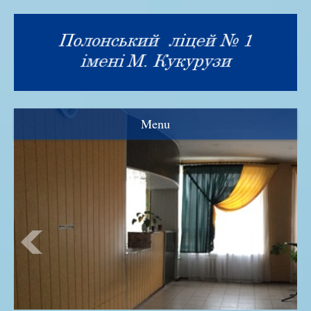
Menu
Візитка
Прозорість та інформаційна відкритість
Нормативна база
Адміністрація ліцею
Рада ліцею
Знамениті випускники
Історія закладу