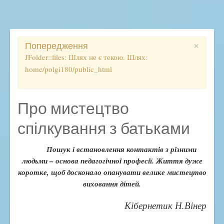
Освітній процес
Початкова школа
Ліцей
×
Попередження
Розклад, дзвінки, правила
JFolder::files: Шлях не є текою. Шлях:
home/polgi180/public_html
Електронний журнал
ВСЗЯО
Дистанційне навчання
Про мистецтво
ДПА
спілкування з батьками
ЗНО
Пошук і встановлення контактів з різними
Методичний кейс
людьми – основа педагогічної професії. Життя дуже
Підвищення кваліфікації
коротке, щоб досконало опанувати велике мистецтво
Наукова діяльність
виховання дітей.
Виховна робота
Кібернетик Н.Вінер
Антибулінгова політика