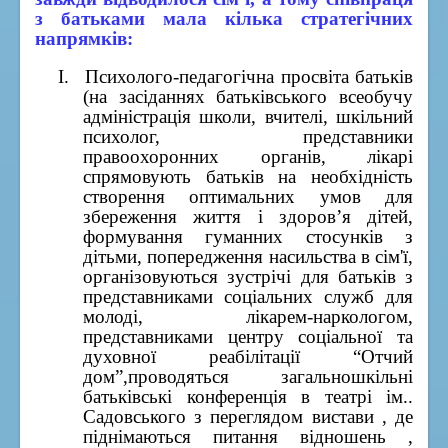
з батьками мала кілька стратегічних
напрямків:
I.
Психолого-педагогічна просвіта батьків
(на засіданнях батьківського всеобучу
адміністрація школи, вчителі, шкільний
психолог, представники
правоохоронних органів, лікарі
спрямовують батьків на необхідність
створення оптимальних умов для
збереження життя і здоров’я дітей,
формування гуманних стосунків з
дітьми, попередження насильства в сім'ї,
організовуються зустрічі для батьків з
представниками соціальних служб для
молоді, лікарем-наркологом,
представниками центру соціальної та
духовної реабілітації “Отчий
дом”,проводяться загальношкільні
батьківські конференція в театрі ім..
Садовського з переглядом вистави , де
піднімаються питання відношень ,