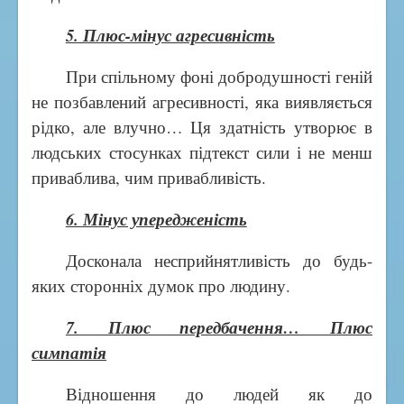
5. Плюс-мінус агресивність
При спільному фоні добродушності геній
не позбавлений агресивності, яка виявляється
рідко, але влучно… Ця здатність утворює в
людських стосунках підтекст сили і не менш
приваблива, чим привабливість.
6. Мінус упередженість
Досконала несприйнятливість до будь-
яких сторонніх думок про людину.
7. Плюс передбачення… Плюс
симпатія
Відношення до людей як до