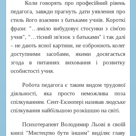
Коли говорять про професійний рівень
Спортивно-масовий проєкт "Пліч-о-Пліч"
педагога, завжди прагнуть дати уявлення про
Бібліотека
стиль його взаємин з батьками учнів. Короткі
Наші досягнення
фрази: "…вміло вибудовує стосунки з сім'єю
Переможці олімпіад
учня", "…тісний зв'язок з батьками" і так далі
– не дають ясної картини, не озброюють колег
Призери МАН
доступними засобами, якими досягається
Медалісти
згода в питаннях виховання і розвитку
Соціалізація
особистості учня.
Соціально-психологічна служба
Робота педагога є таким видом трудової
Їдальня
діяльності, яка просто неможлива поза
спілкуванням. Сент-Екзюпері називав людське
спілкування найбільшою розкішшю на світі.
Психотерапевт Володимир Льові в своїй
книзі "Мистецтво бути іншим" виділяє главу