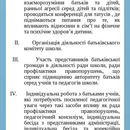
взаєморозуміння батьків та дітей,
ранньої агресії серед дітей та підлітків;
проводяться конференції для татусів , де
піднімаються питання про те, як
впливають відносини в сім’ї на фізичне
та психічне здоров’я дитини.
II.
Організація діяльності батьківського
комітету школи.
III.
Участь представників батьківської
громади в діяльності ради школи, ради
профілактики правопорушень, що
сприяє підвищенню авторитету батьків
серед учнів та педагогів школи.
IV.
Індивідуальна робота з батьками учнів,
які потребують посиленої педагогічної
уваги через такі засоби впливу як рада
профілактики правопорушень,
педагогічний консиліум, індивідуальна
бесіда з представниками адміністрації,
індивідуальна бесіда та корекційна