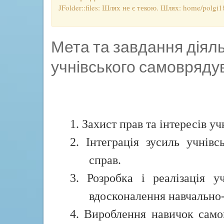
JFolder::files: Шлях не є текою. Шлях: home/polgi1
Мета та завдання діяль
учнівського самовряду
1. Захист прав та інтересів уч
2. Інтеграція зусиль учнів
справ.
3. Розробка і реалізація у
вдосконалення навчально-
4. Вироблення навичок самов