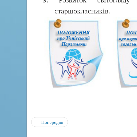
9. Розвиток світогляду
старшокласників.
Попередня