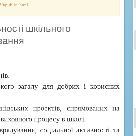
80/public_html
ності шкільного
вання
нів.
ського загалу для добрих і корисних
чнівських проектів, спрямованих на
виховного процесу в школі.
рядування, соціальної активності та