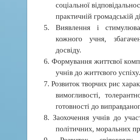
соціальної відповідальност
практичній громадській ді
5. Виявлення і стимулюва
кожного учня, збагаче
досвіду.
6. Формування життєвої комп
учнів до життєвого успіху
7. Розвиток творчих рис хар
вимогливості, толерантно
готовності до виправданог
8. Заохочення учнів до участ
політичних, моральних пр