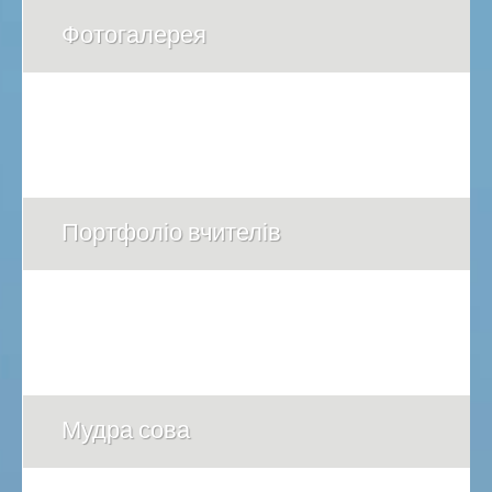
Фотогалерея
Портфоліо вчителів
Мудра сова