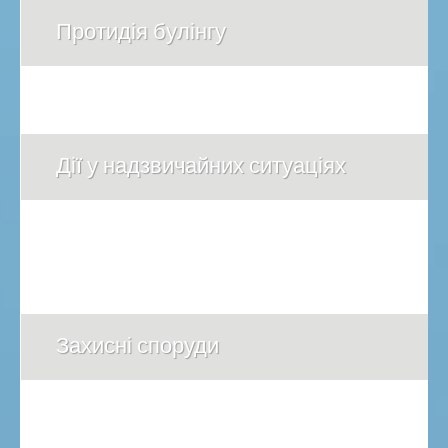
Протидія булінгу
Дії у надзвичайних ситуаціях
Захисні споруди