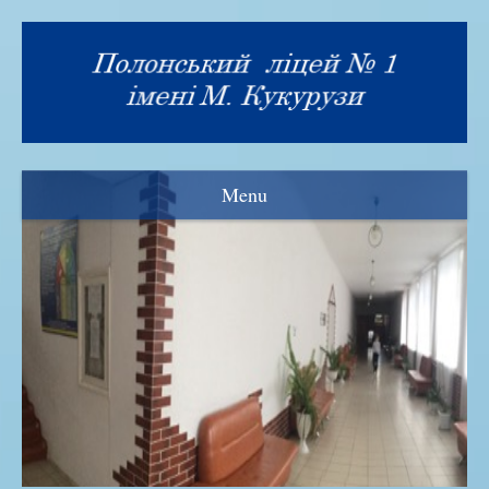
Menu
Візитка
Прозорість та інформаційна відкритість
Нормативна база
Адміністрація ліцею
Рада ліцею
Знамениті випускники
Історія закладу