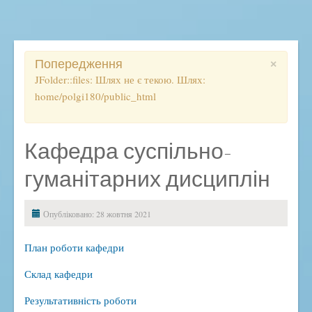
Освітній процес
Початкова школа
Ліцей
×
Попередження
Розклад, дзвінки, правила
JFolder::files: Шлях не є текою. Шлях:
home/polgi180/public_html
Електронний журнал
ВСЗЯО
Дистанційне навчання
Кафедра суспільно-
ДПА
гуманітарних дисциплін
ЗНО
Методичний кейс
Опубліковано: 28 жовтня 2021
Підвищення кваліфікації
План роботи кафедри
Наукова діяльність
Склад кафедри
Виховна робота
Антибулінгова політика
Результативність роботи